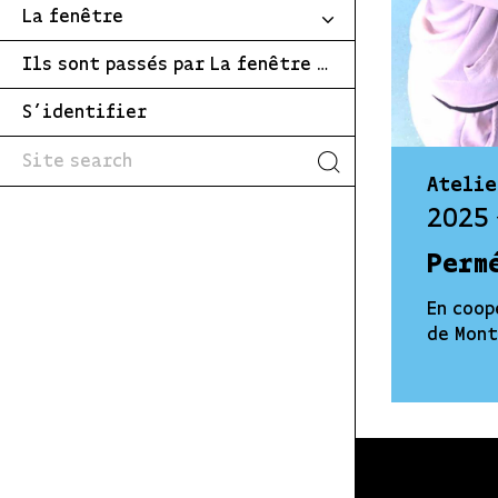
La fenêtre
Ils sont passés par La fenêtre …
S’identifier
Atelie
2025
Perm
En coop
de Mon