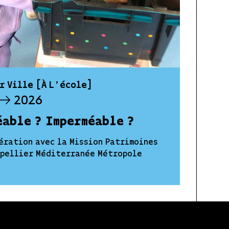
r Ville [À L'école]
2026
éable ? Imperméable ?
ération avec la Mission Patrimoines
tpellier Méditerranée Métropole