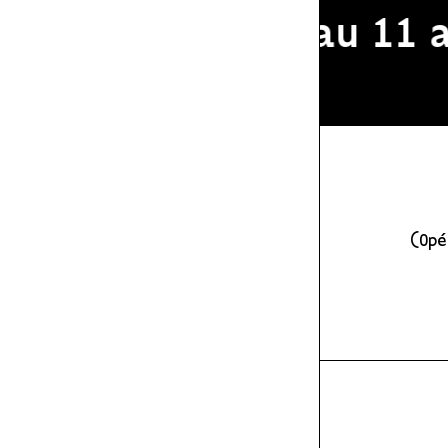
tivale du 2 au 11 aoû
(Opé