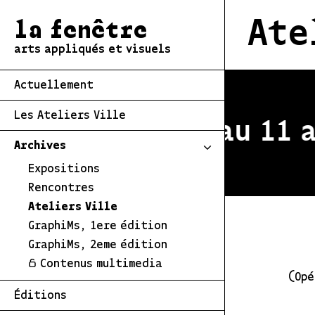
Ate
la fenêtre
arts appliqués et visuels
Actuellement
Les Ateliers Ville
stivale du 2 au 11 a
Archives
Expositions
Rencontres
Ateliers Ville
GraphiMs, 1ere édition
GraphiMs, 2eme édition
Contenus multimedia
(Opé
Éditions