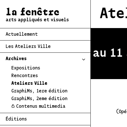
Ate
la fenêtre
arts appliqués et visuels
Actuellement
Les Ateliers Ville
estivale du 2 au 11 a
Archives
Expositions
Rencontres
Ateliers Ville
GraphiMs, 1ere édition
GraphiMs, 2eme édition
Contenus multimedia
(Opé
Éditions