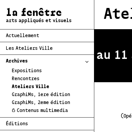
Ate
la fenêtre
arts appliqués et visuels
Actuellement
Les Ateliers Ville
estivale du 2 au 11 a
Archives
Expositions
Rencontres
Ateliers Ville
GraphiMs, 1ere édition
GraphiMs, 2eme édition
Contenus multimedia
(Opé
Éditions