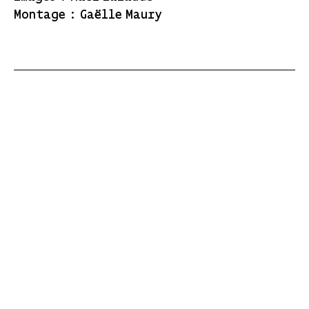
Montage
:
Gaëlle Maury
26. Réouverture de l'exposit
La Fenêtre
Place de la Comédie