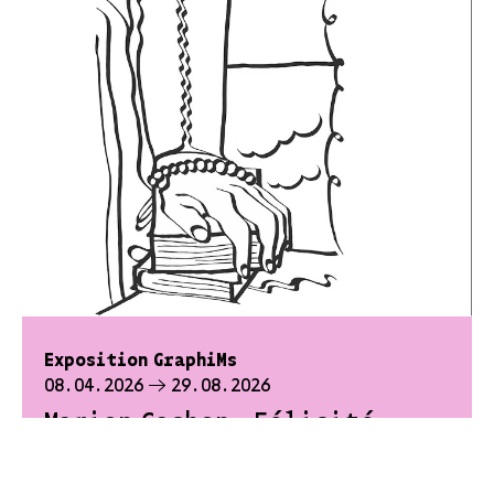
Exposition GraphiMs
08.04.2026
29.08.2026
Marion Cachon, Félicité
Landrivon, Messages /
Images, Postfirebooks,