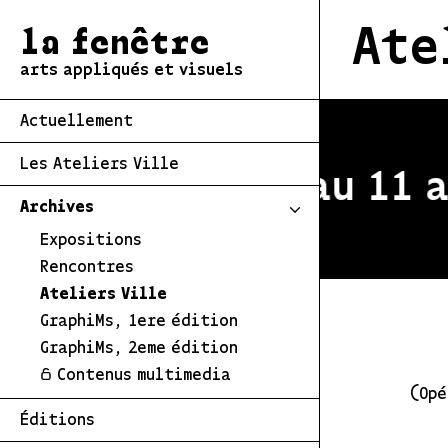
Ate
la fenêtre
arts appliqués et visuels
Actuellement
Les Ateliers Ville
stivale du 2 au 11 ao
Archives
Expositions
Rencontres
Ateliers Ville
GraphiMs, 1ere édition
GraphiMs, 2eme édition
Contenus multimedia
(Opé
Éditions