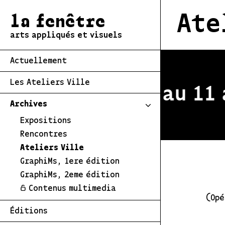
Ate
la fenêtre
arts appliqués et visuels
Actuellement
Les Ateliers Ville
estivale du 2 au 11 a
Archives
Expositions
Rencontres
Ateliers Ville
GraphiMs, 1ere édition
GraphiMs, 2eme édition
Contenus multimedia
(Opé
Éditions