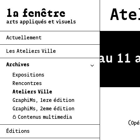
Ate
la fenêtre
arts appliqués et visuels
Actuellement
Les Ateliers Ville
stivale du 2 au 11 a
Archives
Expositions
Rencontres
Ateliers Ville
GraphiMs, 1ere édition
GraphiMs, 2eme édition
Contenus multimedia
(Opé
Éditions