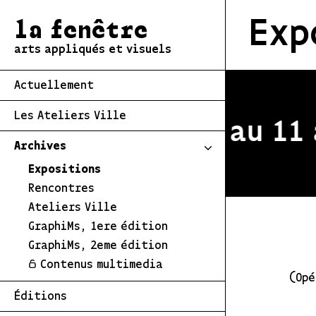
Exp
la fenêtre
arts appliqués et visuels
Actuellement
Les Ateliers Ville
estivale du 2 au 11 a
Archives
Expositions
Rencontres
Ateliers Ville
GraphiMs, 1ere édition
GraphiMs, 2eme édition
Contenus multimedia
(Opé
Éditions