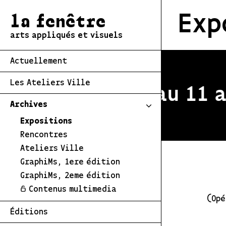
Exp
la fenêtre
arts appliqués et visuels
Actuellement
Les Ateliers Ville
stivale du 2 au 11 ao
Archives
Expositions
Rencontres
Ateliers Ville
GraphiMs, 1ere édition
GraphiMs, 2eme édition
Contenus multimedia
(Opé
Éditions