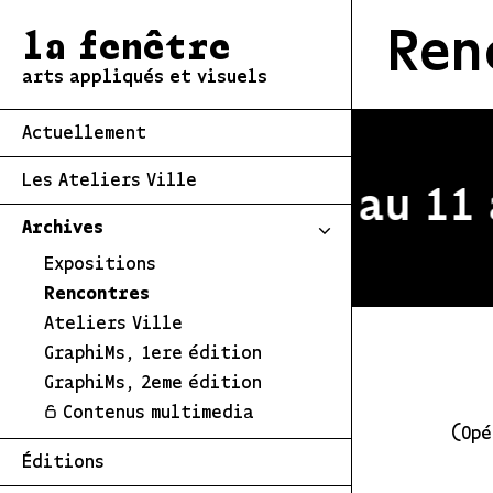
Ren
la fenêtre
arts appliqués et visuels
Actuellement
Les Ateliers Ville
estivale du 2 au 11 a
Archives
Expositions
Rencontres
Ateliers Ville
GraphiMs, 1ere édition
GraphiMs, 2eme édition
Contenus multimedia
(Opé
Éditions