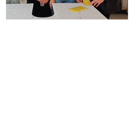
GraphiMs
17.04.2023
21.04.2023
Mémorandum