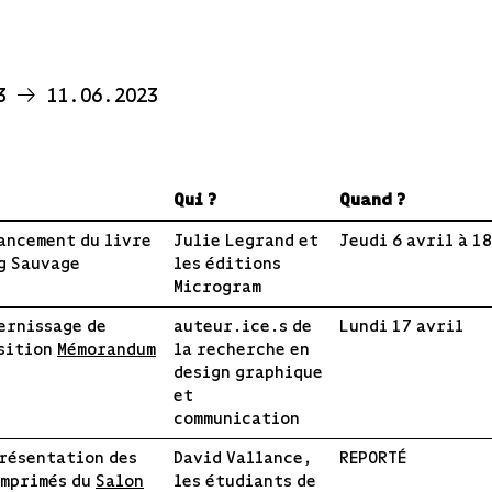
23
11.06.2023
Qui ?
Quand ?
Lancement du livre
Julie Legrand et
Jeudi 6 avril à 1
g Sauvage
les éditions
Microgram
Vernissage de
auteur.ice.s de
Lundi 17 avril
sition
Mémorandum
la recherche en
design graphique
et
communication
résentation des
David Vallance,
REPORTÉ
imprimés du
Salon
les étudiants de