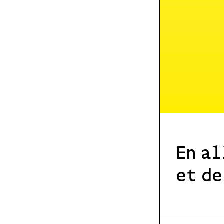
En al
et de