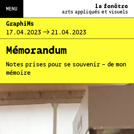
la fenêtre
MENU
arts appliqués et visuels
GraphiMs
17.04.2023
21.04.2023
Mémorandum
Notes prises pour se souvenir – de mon
mémoire