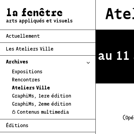
Ate
la fenêtre
arts appliqués et visuels
Actuellement
Les Ateliers Ville
estivale du 2 au 11 a
Archives
Expositions
Rencontres
Ateliers Ville
GraphiMs, 1ere édition
GraphiMs, 2eme édition
Contenus multimedia
(Opé
Éditions