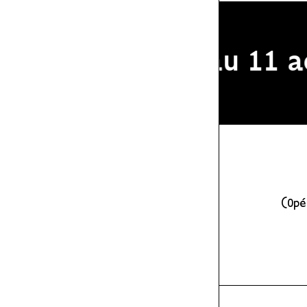
tivale du 2 au 11 aoû
(Opé