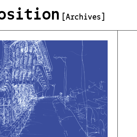
osition
[Archives]