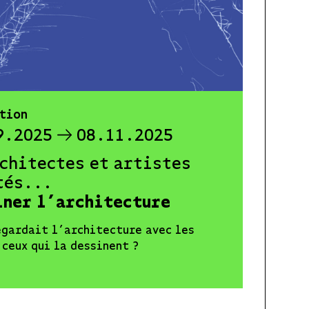
tion
9.2025
08.11.2025
rchitectes et artistes
tés...
iner l’architecture
egardait l’architecture avec les
 ceux qui la dessinent ?