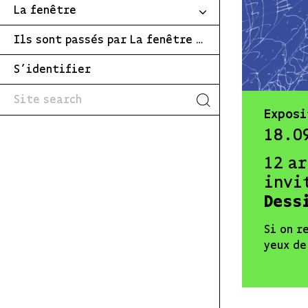
La fenêtre
Ils sont passés par La fenêtre …
S’identifier
Exposi
18.0
12 a
invi
Dess
Si on r
yeux de