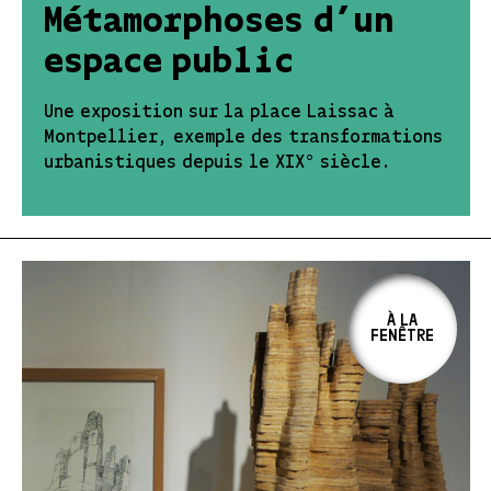
Métamorphoses d’un
espace public
Une exposition sur la place Laissac à
Montpellier, exemple des transformations
urbanistiques depuis le XIX° siècle.
À LA
FENÊTRE