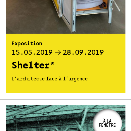
Exposition
15.05.2019
28.09.2019
Shelter*
L’architecte face à l’urgence
À LA
FENÊTRE