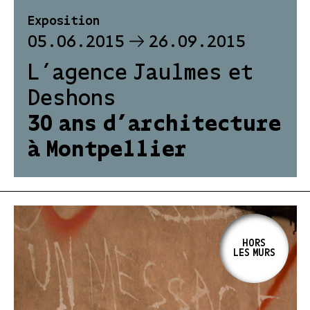
Exposition
05.06.2015
26.09.2015
L’agence Jaulmes et
Deshons
30 ans d’architecture
à Montpellier
HORS
LES MURS