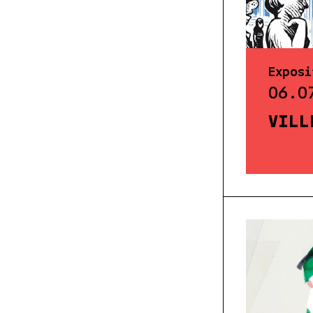
Exposi
06.0
VILL