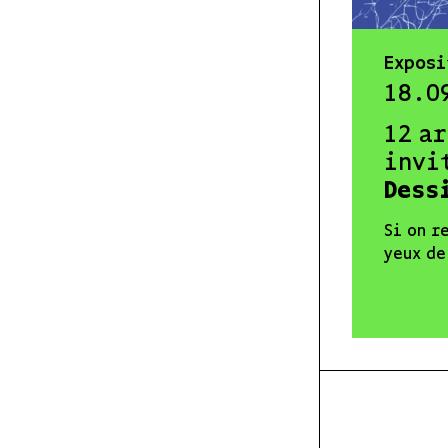
Exposi
18.0
12 a
invi
Dess
Si on r
yeux de