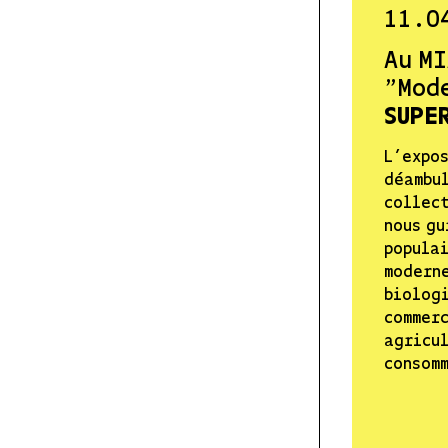
11.0
Au MI
"Mod
SUPE
L’expos
déambul
collect
nous gu
populai
moderne
biologi
commerc
agricul
consom