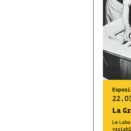
Exposi
22.0
La G
Le Labo
variabl