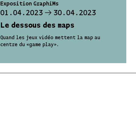
Exposition GraphiMs
01.04.2023
30.04.2023
Le dessous des maps
Quand les jeux vidéo mettent la map au
centre du «game play».