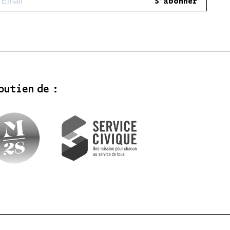
S'abonner
outien de :