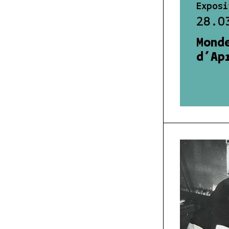
Exposi
28.0
Mond
d’Ap