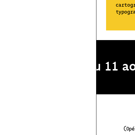
cartogr
typogr
le du 2 au 11 août 20
(Opé