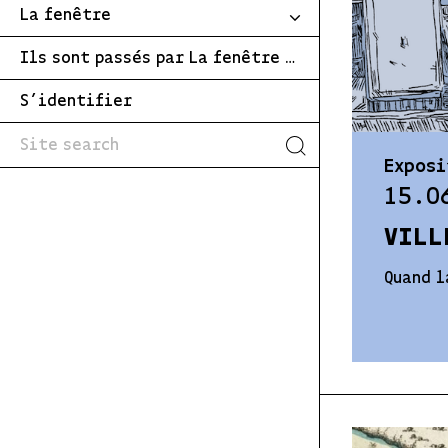
La fenêtre
Ils sont passés par La fenêtre …
S’identifier
Exposi
15.0
VILL
Quand l