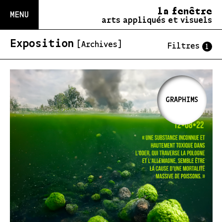
la fenêtre
MENU
arts appliqués et visuels
Exposition
[Archives]
Filtres
1
GRAPHIMS