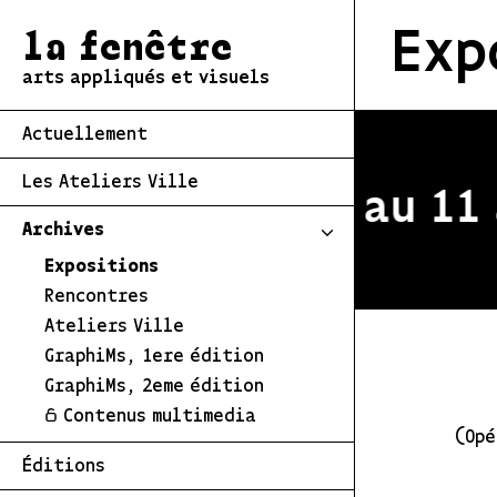
Exp
la fenêtre
arts appliqués et visuels
Actuellement
Les Ateliers Ville
estivale du 2 au 11 a
Archives
Expositions
Rencontres
Ateliers Ville
GraphiMs, 1ere édition
GraphiMs, 2eme édition
Contenus multimedia
(Opé
Éditions