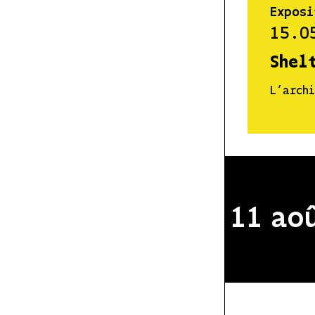
Exposi
15.0
Shel
L’archi
ale du 2 au 11 août 2