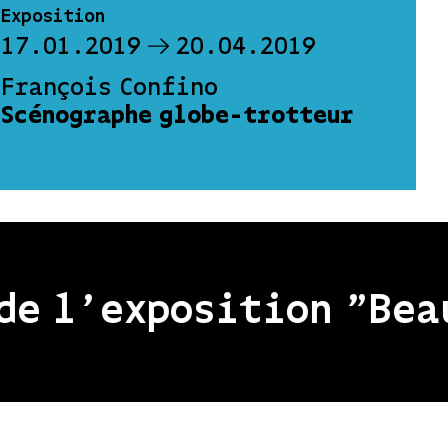
Exposition
17.01.2019
20.04.2019
François Confino
Scénographe globe-trotteur
'exposition "Beaux R