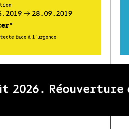
tion
5.2019
28.09.2019
ter*
tecte face à l’urgence
026. Réouverture de l